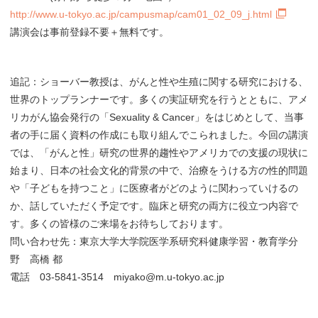
http://www.u-tokyo.ac.jp/campusmap/cam01_02_09_j.html
講演会は事前登録不要＋無料です。
追記：ショーバー教授は、がんと性や生殖に関する研究における、
世界のトップランナーです。多くの実証研究を行うとともに、アメ
リカがん協会発行の「Sexuality & Cancer」をはじめとして、当事
者の手に届く資料の作成にも取り組んでこられました。今回の講演
では、「がんと性」研究の世界的趨性やアメリカでの支援の現状に
始まり、日本の社会文化的背景の中で、治療をうける方の性的問題
や「子どもを持つこと」に医療者がどのように関わっていけるの
か、話していただく予定です。臨床と研究の両方に役立つ内容で
す。多くの皆様のご来場をお待ちしております。
問い合わせ先：東京大学大学院医学系研究科健康学習・教育学分
野 高橋 都
電話 03-5841-3514 miyako@m.u-tokyo.ac.jp