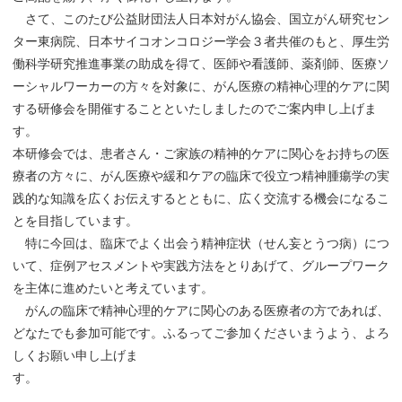
さて、このたび公益財団法人日本対がん協会、国立がん研究セン
ター東病院、日本サイコオンコロジー学会３者共催のもと、厚生労
働科学研究推進事業の助成を得て、医師や看護師、薬剤師、医療ソ
ーシャルワーカーの方々を対象に、がん医療の精神心理的ケアに関
する研修会を開催することといたしましたのでご案内申し上げま
す。
本研修会では、患者さん・ご家族の精神的ケアに関心をお持ちの医
療者の方々に、がん医療や緩和ケアの臨床で役立つ精神腫瘍学の実
践的な知識を広くお伝えするとともに、広く交流する機会になるこ
とを目指しています。
特に今回は、臨床でよく出会う精神症状（せん妄とうつ病）につ
いて、症例アセスメントや実践方法をとりあげて、グループワーク
を主体に進めたいと考えています。
がんの臨床で精神心理的ケアに関心のある医療者の方であれば、
どなたでも参加可能です。ふるってご参加くださいまうよう、よろ
しくお願い申し上げま
す。