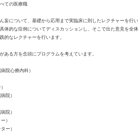
べての医療職
ん妄について、基礎から応用まで実臨床に則したレクチャーを行
具体的な症例についてディスカッションし、そこで出た意見を全
践的なレクチャーを行います。
がある方を念頭にプログラムを考えています。
属病院心療内科）
ー）
病院）
属病院）
ター）
ンター）
）