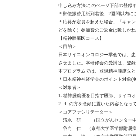
申し込み方法:このページ下部の登録
＊郵便振替用紙到着後、2週間以内に
＊応募が定員を超えた場合、「キャン
どを除く）参加費のご返金は致しかね
【精神腫瘍医コース】
＜目的＞
日本サイコオンコロジー学会では、患
させました。本研修会の受講は、登録
本プログラムでは、登録精神腫瘍医と
＊日本精神神経学会のポイント対象(4
＜対象者＞
1. 精神腫瘍医を目指す医師、サイコ
2. １.の方を念頭に置いた内容とな
＜コアファシリテーター＞
清水 研 （国立がんセンター
谷向 仁 （京都大学医学部附属病