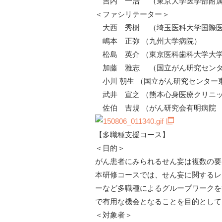
吉内 一浩 （東京大学医学部附属
＜ファシリテーター＞
大西 秀樹 （埼玉医科大学国際
嶋本 正弥 （九州大学病院）
松島 英介 （東京医科歯科大学大
加藤 雅志 （国立がん研究セン
小川 朝生 （国立がん研究センタ
武井 宣之 （熊本心身医療クリニ
佐伯 吉規 （がん研究会有明病院
【多職種支援コース】
＜目的＞
がん患者にみられるせん妄は複数の要
本研修コースでは、せん妄に関するレ
ーなど多職種によるグループワークを
で有用な機会となることを目的として
＜対象者＞