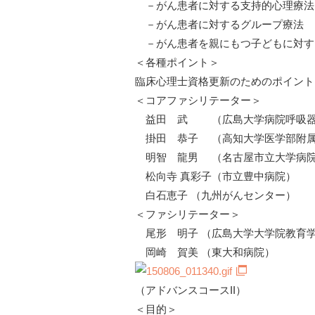
－がん患者に対する支持的心理療法
－がん患者に対するグループ療法
－がん患者を親にもつ子どもに対す
＜各種ポイント＞
臨床心理士資格更新のためのポイント
＜コアファシリテーター＞
益田 武 （広島大学病院呼吸
掛田 恭子 （高知大学医学部附属
明智 龍男 （名古屋市立大学病院
松向寺 真彩子（市立豊中病院）
白石恵子 （九州がんセンター）
＜ファシリテーター＞
尾形 明子 （広島大学大学院教育
岡崎 賀美 （東大和病院）
（アドバンスコースII）
＜目的＞