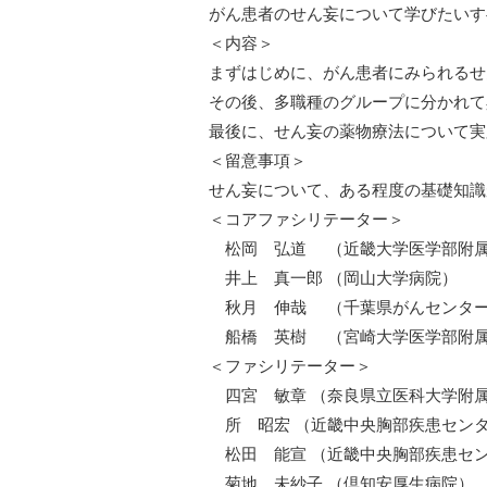
がん患者のせん妄について学びたいす
＜内容＞
まずはじめに、がん患者にみられるせ
その後、多職種のグループに分かれて
最後に、せん妄の薬物療法について実
＜留意事項＞
せん妄について、ある程度の基礎知識
＜コアファシリテーター＞
松岡 弘道 （近畿大学医学部附
井上 真一郎 （岡山大学病院）
秋月 伸哉 （千葉県がんセンタ
船橋 英樹 （宮崎大学医学部附属
＜ファシリテーター＞
四宮 敏章 （奈良県立医科大学附
所 昭宏 （近畿中央胸部疾患セン
松田 能宣 （近畿中央胸部疾患セ
菊地 未紗子 （倶知安厚生病院