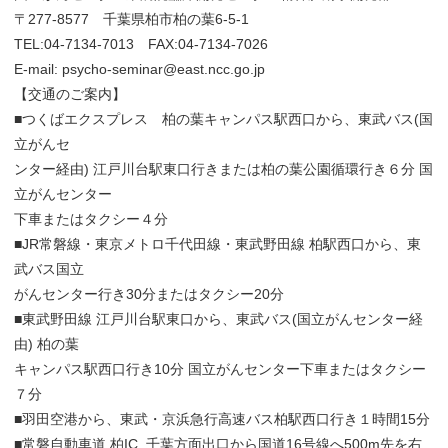
〒277-8577 千葉県柏市柏の葉6-5-1
TEL:04-7134-7013 FAX:04-7134-7026
E-mail: psycho-seminar@east.ncc.go.jp
【交通のご案内】
■つくばエクスプレス 柏の葉キャンパス駅西口から、東武バス(国
立がんセ
ンター経由) 江戸川台駅東口行きまたは柏の葉公園循環行き６分 国
立がんセンター
下車またはタクシー４分
■JR常磐線・東京メトロ千代田線・東武野田線 柏駅西口から、東
武バス国立
がんセンター行き30分またはタクシー20分
■東武野田線 江戸川台駅東口から、東武バス(国立がんセンター経
由) 柏の葉
キャンパス駅西口行き10分 国立がんセンター下車またはタクシー
７分
■羽田空港から、東武・京浜急行高速バス柏駅西口行き１時間15分
■常磐自動車道 柏IC. 千葉方面出口から国道16号線へ500m先を右