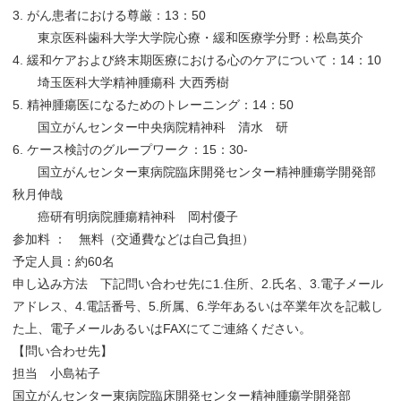
3. がん患者における尊厳：13：50
東京医科歯科大学大学院心療・緩和医療学分野：松島英介
4. 緩和ケアおよび終末期医療における心のケアについて：14：10
埼玉医科大学精神腫瘍科 大西秀樹
5. 精神腫瘍医になるためのトレーニング：14：50
国立がんセンター中央病院精神科 清水 研
6. ケース検討のグループワーク：15：30-
国立がんセンター東病院臨床開発センター精神腫瘍学開発部
秋月伸哉
癌研有明病院腫瘍精神科 岡村優子
参加料 ： 無料（交通費などは自己負担）
予定人員：約60名
申し込み方法 下記問い合わせ先に1.住所、2.氏名、3.電子メール
アドレス、4.電話番号、5.所属、6.学年あるいは卒業年次を記載し
た上、電子メールあるいはFAXにてご連絡ください。
【問い合わせ先】
担当 小島祐子
国立がんセンター東病院臨床開発センター精神腫瘍学開発部