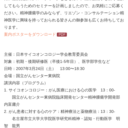
してもらうためのセミナーを計画しましたので、お気軽にご応募く
ださい。精神腫瘍学のみならず、リエゾン・コンサルテーション精
神医学に興味を持っておられる皆さんの御参加も広くお待ちしてお
ります。
案内ポスターをダウンロード
主催：日本サイコオンコロジー学会教育委員会
対象：初期・後期研修医（卒後1-5年目）、医学部学生など
日時：2007年3月24日（土） 13:00〜18:30
会場：国立がんセンター東病院
講演内容（プログラム）
1. サイコオンコロジー：がん医療における心の医学 13：00-
国立がんセンター東病院臨床開発センター精神腫瘍学開発部
内富庸介
2. がん患者に対する心のケア：精神療法と薬物療法：13：30-
名古屋市立大学大学院医学研究科精神・認知・行動医学 明
智 龍男