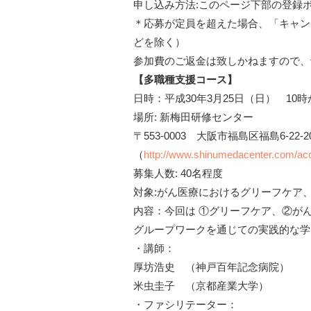
申し込み方法:このページ下部の登録
＊応募が定員を超えた場合、「キャン
どを除く）
参加費のご返金は致しかねますので、
【多職種支援コース】
日時：平成30年3月25日（日） 10時
場所: 新梅田研修センター
〒553-0003 大阪市福島区福島6-22-20 T
（
http://www.shinumedacenter.com/acc
募集人数: 40名程度
対象:がん医療におけるグリーフケア
内容：今回は ①グリーフケア、②が
グループワークを通じての実践的な学
・講師：
厚坊浩史 （神戸百年記念病院）
米虫圭子 （京都産業大学）
・ファシリテーター：