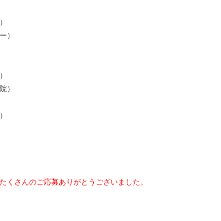
）
ー）
）
院）
）
たくさんのご応募ありがとうございました。