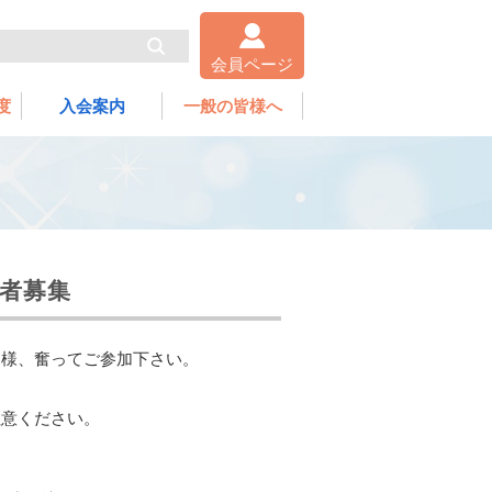
会員ページ
度
入会案内
一般の皆様へ
者募集
皆様、奮ってご参加下さい。
注意ください。