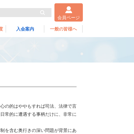
会員ページ
度
入会案内
一般の皆様へ
関心の的はややもすれば司法、法律で言
、日常的に遭遇する事柄だけに、非常に
体制を含む奥行きの深い問題が背景にあ