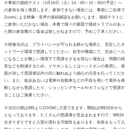
※事前の接続テスト（3月16日（土）14：00～15：00の予定）へ
の参加を強く推奨します。参加できない場合には、事前にご自身で
Zoomによる映像・音声の接続確認をお願いします。接続テストに
ご参加いただかない場合、本番で個々の要因で接続トラブルがあっ
た際の参加費のご返金は致しかねますので、予めご了承ください。
※研修当日は、プライバシーが守られる静かな場所と、安定したネ
ットワーク環境で受講してください。自宅や職場にて、完全に一人
になることが難しい環境下で受講せざるを得ない場合は、周囲の雑
音などを軽減するため、イヤホンもしくはヘッドホンの着用し、画
面が決して受講者以外の目に触れぬよう細心の注意を払ってくださ
い。また、徒歩あるいは電車や自動車などの手段を用いて屋外を移
動しながら受講したり、ショッピングモールやカフェなどで受講す
ることはご遠慮ください。
※当日の朝は9時よりZOOMに入室できます。開始は9時20分から
となっております。たくさんの受講者が見込まれますので、9時20
分ぎりぎりですと入室が遅れる可能性もあります。余裕をもって入