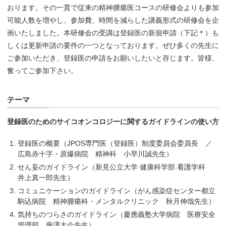
おります。その一貫で従来の精神腫瘍医コースの研修会よりも参加
可能人数を増やし、参加費、時間を減らした講義形式の研修会を企
画いたしました。本研修会の受講は登録医の新規申請（下記＊）も
しくは更新申請の要件の一つとなっております。ぜひ多くの先生に
ご参加いただき、登録医の申請をお願いしたいと存じます。皆様、
奮ってご参加下さい。
テーマ
登録医のためのサイコオンコロジーに関するガイドラインの使い方
登録医の概要（JPOS専門医（登録医）制度委員会委員長 ／
広島赤十字・原爆病院 精神科 小早川誠先生）
せん妄のガイドライン（新見公立大学 健康科学部 看護学科
井上真一郎先生）
コミュニケーションのガイドライン（がん感染症センター都立
駒込病院 精神腫瘍科・メンタルクリニック 秋月伸哉先生）
気持ちのつらさのガイドライン（慶應義塾大学病院 医療安全
管理部 藤澤大介先生）