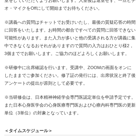
室をしていただくようお願いします。入室後は退室せず、一旦ビデ
オ・マイクをOffにして開始までお待ちください。
※講義への質問はチャットでお受けいたし、最後の質疑応答の時間
に回答をいたします。お時間の都合ですべての質問に回答できない
可能性があります。また入力が多いと他の受講される方が講義に集
中できなくなるおそれがありますので質問の入力はおひとり様2，
3個まででお願いします。ご協力のほどよろしくお願いします。
※研修中に出席確認を行います。受講中、ZOOMの画面をオンに
したままでご参加ください。修了証の発行には、出席状況と終了後
アンケートの提出が原則として必要です。
※当研修会は、日本精神神経学会専門医認定単位を申請予定です。
また日本心身医学会の心身医療専門医および心療内科専門医の更新
単位（3単位）の対象となっています。
＜タイムスケジュール＞