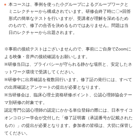
本コースは、事例を使った小グループによるグループワークと
ミニレクチャーから構成されています。研修会終了時に〇×回答
形式の簡単なテストを行いますが、受講者が理解を深めるため
のもので、修了の合否を決めるものではありません。問題は当
日のレクチャーから出題されます。
※事前の接続テストはございませんので、事前にご自身でZoomに
よる映像・音声の接続確認をお願いします。
※研修当日は、プライバシーが守られる静かな場所と、安定したネ
ットワーク環境で受講してください。
※研修中に出席確認を複数回行います。修了証の発行には、すべて
の出席確認とアンケートの提出が必要となります。
※当研修会は、臨床心理士資格研修ポイント、公認心理師協会テー
マ別研修の対象です。
認定専門公認心理師の認定にかかる単位登録の際には、日本サイコ
オンコロジー学会が交付した「修了証明書（承認番号が記載された
もの）」の提出が必要となります。参加者の皆様は、大切に保管し
てください。