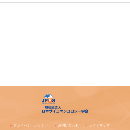
第39回大会 演題カテゴリー速報のお知らせ（重要）
令和７年度札幌市がん患者支援医療従事者等向け研修会
第4回AYA研究・活動助成及び奨励賞 募集のご案内
令和7年度 日本がん相談研究会 第1回研修会 開催のご案内
「がん等の診療に携わる医師等に対する緩和ケア研修会の
開催指針」の一部改正について
「がん薬物療法に伴う副作用の軽減・防止のための支持療
法、緩和治療に関わる研究、活動を行っている法人（学
会）等に対する助成」公募開始のご案内
アピアランス＜問題＞への心理社会的支援のための研修会
（2025年度）
【日本緩和医療学会】第40回教育セミナー開催のご案内
プライバシーポリシー
お問い合わせ
サイトマップ