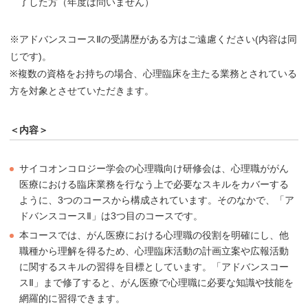
了した方（年度は問いません）
※アドバンスコースⅡの受講歴がある方はご遠慮ください(内容は同
じです)。
※複数の資格をお持ちの場合、心理臨床を主たる業務とされている
方を対象とさせていただきます。
＜内容＞
サイコオンコロジー学会の心理職向け研修会は、心理職ががん
医療における臨床業務を行なう上で必要なスキルをカバーする
ように、3つのコースから構成されています。そのなかで、「ア
ドバンスコースⅡ」は3つ目のコースです。
本コースでは、がん医療における心理職の役割を明確にし、他
職種から理解を得るため、心理臨床活動の計画立案や広報活動
に関するスキルの習得を目標としています。「アドバンスコー
スⅡ」まで修了すると、がん医療で心理職に必要な知識や技能を
網羅的に習得できます。