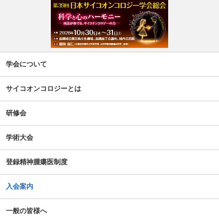
週刊現代(3月2日号)精神腫瘍科特集記事について
「第5回せん妄対応プログラム研修会」開催について
【新旧対照表訂正】「がん等の診療に携わる医師等に対す
学会について
る緩和ケア研修会の開催指針」の一部改正について
サイコオンコロジーとは
谷向仁先生 ケモブレインに関するインタビュー記事公開に
ついて
研修会
公開シンポジウム「がん患者の自殺対策」-研究成果の普及
学術大会
のための公開シンポジウム-開催のお知らせ
登録精神腫瘍医制度
がん患者の抱えるアピアランス問題への心理社会的支援の
ための研修会（2025年度）
入会案内
第14回日本がん相談研究会年次大会・プレセミナー
一般の皆様へ