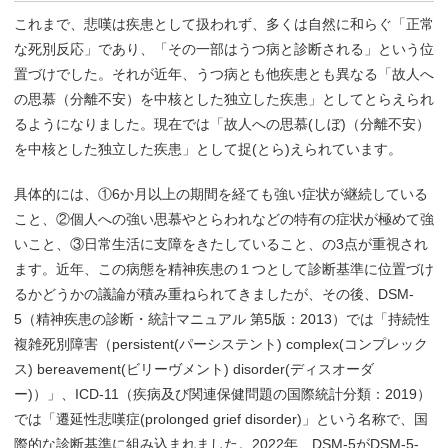
これまで、悲嘆は疾患として扱われず、多くは自然に和らぐ「正常
な死別反応」であり、「その一部はうつ病と診断される」という位
置づけでした。それが近年、うつ病とも他疾患とも異なる「故人へ
の思慕（分離不安）を中核とした独立した疾患」としてとらえられ
るようになりました。現在では「故人への思慕(しぼ)（分離不安）
を中核とした独立した疾患」として捉(とら)えられています。
具体的には、①6か月以上の期間を経ても強い症状が継続している
こと、②個人への強い思慕やとらわれなどの特有の症状が極めて強
いこと、③日常生活に支障をきたしていること、の3点が重視され
ます。近年、この病態を精神疾患の１つとして診断基準に位置づけ
るかどうかの議論が積み重ねられてきましたが、その後、DSM-
5（精神疾患の診断・統計マニュアル 第5版：2013）では「持続性
複雑死別障害（persistent(パーシステント) complex(コンプレック
ス) bereavement(ビリーヴメント) disorder(ディスオーダ
ー)）」、ICD-11（疾病及び関連保健問題の国際統計分類：2019）
では「遷延性悲嘆症(prolonged grief disorder)」という名称で、国
際的な診断基準に組み込まれました。2022年、DSM-5がDSM-5-