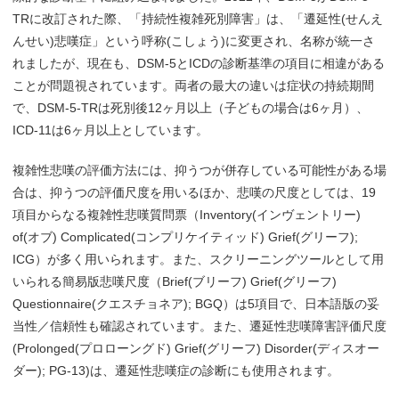
TRに改訂された際、「持続性複雑死別障害」は、「遷延性(せんえ
んせい)悲嘆症」という呼称(こしょう)に変更され、名称が統一さ
れましたが、現在も、DSM-5とICDの診断基準の項目に相違がある
ことが問題視されています。両者の最大の違いは症状の持続期間
で、DSM-5-TRは死別後12ヶ月以上（子どもの場合は6ヶ月）、
ICD-11は6ヶ月以上としています。
複雑性悲嘆の評価方法には、抑うつが併存している可能性がある場
合は、抑うつの評価尺度を用いるほか、悲嘆の尺度としては、19
項目からなる複雑性悲嘆質問票（Inventory(インヴェントリー)
of(オブ) Complicated(コンプリケイティッド) Grief(グリーフ);
ICG）が多く用いられます。また、スクリーニングツールとして用
いられる簡易版悲嘆尺度（Brief(ブリーフ) Grief(グリーフ)
Questionnaire(クエスチョネア); BGQ）は5項目で、日本語版の妥
当性／信頼性も確認されています。また、遷延性悲嘆障害評価尺度
(Prolonged(プロローングド) Grief(グリーフ) Disorder(ディスオー
ダー); PG-13)は、遷延性悲嘆症の診断にも使用されます。