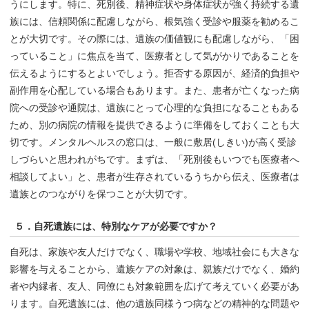
うにします。特に、死別後、精神症状や身体症状が強く持続する遺
族には、信頼関係に配慮しながら、根気強く受診や服薬を勧めるこ
とが大切です。その際には、遺族の価値観にも配慮しながら、「困
っていること」に焦点を当て、医療者として気がかりであることを
伝えるようにするとよいでしょう。拒否する原因が、経済的負担や
副作用を心配している場合もあります。また、患者が亡くなった病
院への受診や通院は、遺族にとって心理的な負担になることもある
ため、別の病院の情報を提供できるように準備をしておくことも大
切です。メンタルヘルスの窓口は、一般に敷居(しきい)が高く受診
しづらいと思われがちです。まずは、「死別後もいつでも医療者へ
相談してよい」と、患者が生存されているうちから伝え、医療者は
遺族とのつながりを保つことが大切です。
５．自死遺族には、特別なケアが必要ですか？
自死は、家族や友人だけでなく、職場や学校、地域社会にも大きな
影響を与えることから、遺族ケアの対象は、親族だけでなく、婚約
者や内縁者、友人、同僚にも対象範囲を広げて考えていく必要があ
ります。自死遺族には、他の遺族同様うつ病などの精神的な問題や