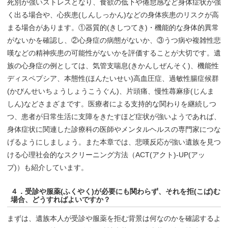
死別が強いストレスとなり、食欲の低下や倦怠感など身体症状が強
く出る場合や、心疾患(しんしっかん)などの身体疾患のリスクが高
まる場合があります。①器質的(きしつてき)・機能的な身体的異常
がないかを確認し、②心身症の病態がないか、③うつ病や複雑性悲
嘆などの精神疾患の可能性がないかを評価することが大切です。遺
族の心身症の例としては、気管支喘息(きかんしぜんそく)、機能性
ディスペプシア、本態性(ほんたいせい)高血圧症、過敏性腸症候群
(かびんせいちょうしょうこうぐん)、片頭痛、慢性蕁麻疹(じんま
しん)などさまざまです。医療者による支持的な関わりを継続しつ
つ、患者が日常生活に支障をきたすほど症状が強いようであれば、
身体症状に関連した診療科の医師やメンタルヘルスの専門家につな
げるようにしましょう。また本章では、悲嘆反応が強い遺族を見つ
ける心理社会的なスクリーニング方法（ACT(アクト)-UP(アッ
プ)）も紹介しています。
４．受診や服薬(ふくやく)が必要にも関わらず、それを拒(こば)む
場合、どうすればよいですか？
まずは、遺族本人が受診や服薬を拒む背景は何なのかを確認するよ