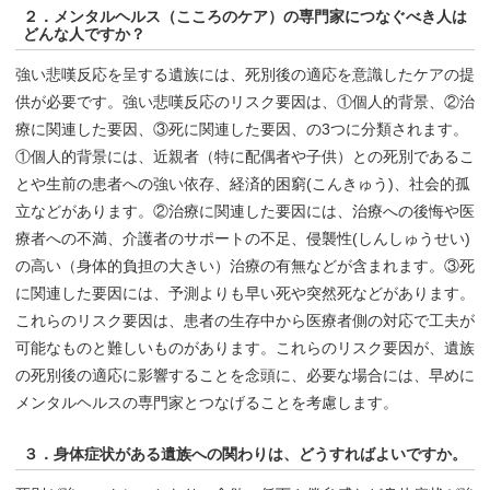
２．メンタルヘルス（こころのケア）の専門家につなぐべき人は
どんな人ですか？
強い悲嘆反応を呈する遺族には、死別後の適応を意識したケアの提
供が必要です。強い悲嘆反応のリスク要因は、①個人的背景、②治
療に関連した要因、③死に関連した要因、の3つに分類されます。
①個人的背景には、近親者（特に配偶者や子供）との死別であるこ
とや生前の患者への強い依存、経済的困窮(こんきゅう)、社会的孤
立などがあります。②治療に関連した要因には、治療への後悔や医
療者への不満、介護者のサポートの不足、侵襲性(しんしゅうせい)
の高い（身体的負担の大きい）治療の有無などが含まれます。③死
に関連した要因には、予測よりも早い死や突然死などがあります。
これらのリスク要因は、患者の生存中から医療者側の対応で工夫が
可能なものと難しいものがあります。これらのリスク要因が、遺族
の死別後の適応に影響することを念頭に、必要な場合には、早めに
メンタルヘルスの専門家とつなげることを考慮します。
３．身体症状がある遺族への関わりは、どうすればよいですか。