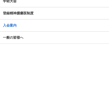
学術大会
のための公開シンポジウム-開催のお知らせ
登録精神腫瘍医制度
がん患者の抱えるアピアランス問題への心理社会的支援の
ための研修会（2025年度）
入会案内
第14回日本がん相談研究会年次大会・プレセミナー
一般の皆様へ
第39回大会 演題カテゴリー速報のお知らせ（重要）
令和７年度札幌市がん患者支援医療従事者等向け研修会
第4回AYA研究・活動助成及び奨励賞 募集のご案内
令和7年度 日本がん相談研究会 第1回研修会 開催のご案内
「がん等の診療に携わる医師等に対する緩和ケア研修会の
開催指針」の一部改正について
「がん薬物療法に伴う副作用の軽減・防止のための支持療