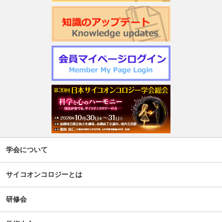
第22回日本仏教看護・ビハーラ学会開催のお知らせ
第1回サイコオンコロジー×漢方 Webセミナー2026のご案内
令和7年度 日本がん相談研究会 第2回研修会開催のお知ら
せ
週刊現代(3月2日号)精神腫瘍科特集記事について
「第5回せん妄対応プログラム研修会」開催について
【新旧対照表訂正】「がん等の診療に携わる医師等に対す
学会について
る緩和ケア研修会の開催指針」の一部改正について
サイコオンコロジーとは
谷向仁先生 ケモブレインに関するインタビュー記事公開に
ついて
研修会
公開シンポジウム「がん患者の自殺対策」-研究成果の普及