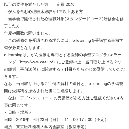
以下の要件を満たした方 定員 20名
・がんを含む心理臨床経験が1年以上ある方
・当学会で開催された心理職対象(スタンダードコース)研修会を修
了した方
年度や回数は問いません。
・この研修会を受講される場合には、e-learningを受講する事前学
習が必要となります。
e-learningは、がん医療を専門とする医師の学習プログラムeラー
ニング（http://www.cael.jp/）にご登録の上、当日取り上げる２つ
の症例（事前送付）に関連する７科目をあらかじめ受講していただ
きます。
なお、当日取り上げる２症例の資料の送付と、e-learningの学習範
囲は受講料を振込まれた後にご連絡します。
・なお、アドバンスコースⅠの受講歴がある方はご遠慮ください(内
容は同じです)。
＜日時・場所＞
日時：2019年 6月23日（日） 11：00-17：00（予定）
場所：東京医科歯科大学内会議室（教室未定）