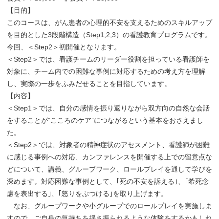
【目的】
このコースは、がん患者の心理的不安を支えるためのスキルアップ
を目的とした3段階構造（Step1,2,3）の看護教育プログラムです。
今回、＜Step2＞初開催となります。
＜Step2＞では、看護チームのリーダー役割を担っている看護師を
対象に、チーム内での困難な事例に対応するための考え方を理解
し、実際の一歩をふみだせることを目指しています。
【内容】
＜Step1＞では、自分の感情を振り返りながら双方向の自然な会話
をすることが”こころのケア”につながるという基本をおさえまし
た。
＜Step2＞では、対象者の精神症状のアセスメント、看護師が困難
に感じる事例への対応、カンファレンスを開催する上での留意点な
どについて、講義、グループワーク、ロールプレイを通して学びを
深めます。対応困難な事例として、｢死の不安を訴える｣、｢希死念
慮を表出する｣、｢怒りをぶつける｣を取り上げます。
なお、グループワークや小グループでのロールプレイを実施しま
すので、ご自身の気持ちを揺さ振られるような体験をするかもしれ