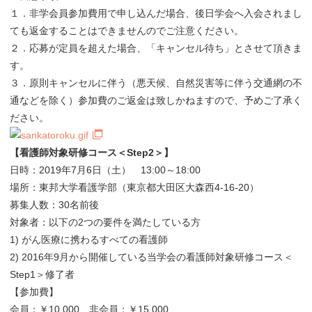
１．非学会員参加費用で申し込んだ場合、後日学会へ入会されまし
ても返金することはできませんのでご注意ください。
２．応募が定員を超えた場合、「キャンセル待ち」とさせて頂きま
す。
３．原則キャンセルに伴う（悪天候、自然災害等に伴う交通網の不
通などを除く）参加費のご返金は致しかねますので、予めご了承く
ださい。
【看護師対象研修コース＜Step2＞】
日時：2019年7月6日（土） 13:00～18:00
場所：東邦大学看護学部（東京都大田区大森西4-16-20）
募集人数：30名前後
対象者：以下の2つの要件を満たしている方
1) がん医療に携わるすべての看護師
2) 2016年9月から開催している当学会の看護師対象研修コース＜
Step1＞修了者
【参加費】
会員：￥10,000 非会員：￥15,000