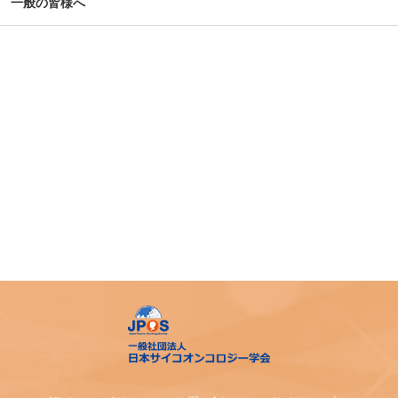
一般の皆様へ
第39回大会 演題カテゴリー速報のお知らせ（重要）
令和７年度札幌市がん患者支援医療従事者等向け研修会
第4回AYA研究・活動助成及び奨励賞 募集のご案内
令和7年度 日本がん相談研究会 第1回研修会 開催のご案内
「がん等の診療に携わる医師等に対する緩和ケア研修会の
開催指針」の一部改正について
「がん薬物療法に伴う副作用の軽減・防止のための支持療
法、緩和治療に関わる研究、活動を行っている法人（学
会）等に対する助成」公募開始のご案内
アピアランス＜問題＞への心理社会的支援のための研修会
（2025年度）
【日本緩和医療学会】第40回教育セミナー開催のご案内