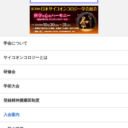
せ
週刊現代(3月2日号)精神腫瘍科特集記事について
「第5回せん妄対応プログラム研修会」開催について
【新旧対照表訂正】「がん等の診療に携わる医師等に対す
学会について
る緩和ケア研修会の開催指針」の一部改正について
サイコオンコロジーとは
谷向仁先生 ケモブレインに関するインタビュー記事公開に
ついて
研修会
公開シンポジウム「がん患者の自殺対策」-研究成果の普及
学術大会
のための公開シンポジウム-開催のお知らせ
登録精神腫瘍医制度
がん患者の抱えるアピアランス問題への心理社会的支援の
ための研修会（2025年度）
入会案内
第14回日本がん相談研究会年次大会・プレセミナー