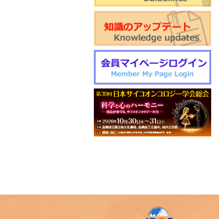
催のご案内
World Psycho-oncology Day特
別企画セミナーのご案内
第4回緩和臨床研究ワークショ
ップのご案内
日本サイコオンコロジー学会
「がん領域における認知行動療
法：基本スキル演習」研修会の
ご案内
2026年度学会開催CSTについ
て更新しました
第22回日本仏教看護・ビハーラ
学会開催のお知らせ