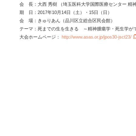
会 長：大西 秀樹 （埼玉医科大学国際医療センター 精
期 日：2017年10月14日（土）・15日（日）
会 場：きゅりあん（品川区立総合区民会館）
テーマ：死までの生を生きる ～精神腫瘍学・死生学が
大会ホームページ：
http://www.asas.or.jp/jpos30-jsct23/