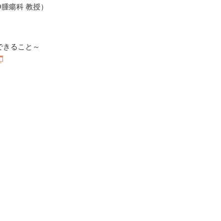
神腫瘍科 教授）
できること～