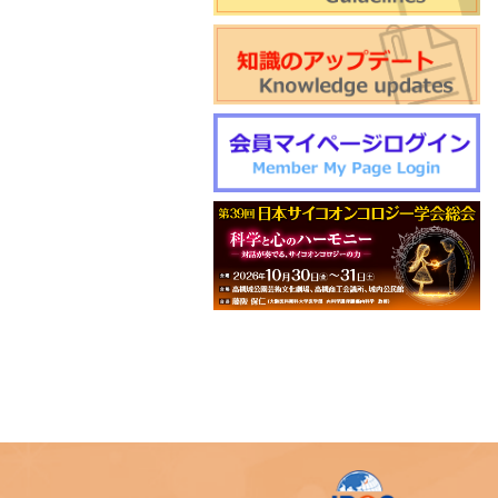
催のご案内
World Psycho-oncology Day特
別企画セミナーのご案内
第4回緩和臨床研究ワークショ
ップのご案内
日本サイコオンコロジー学会
「がん領域における認知行動療
法：基本スキル演習」研修会の
ご案内
2026年度学会開催CSTについ
て更新しました
第22回日本仏教看護・ビハーラ
学会開催のお知らせ