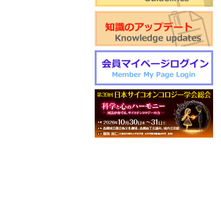
催のご案内
World Psycho-oncology Day特
別企画セミナーのご案内
第4回緩和臨床研究ワークショ
ップのご案内
日本サイコオンコロジー学会
「がん領域における認知行動療
法：基本スキル演習」研修会の
ご案内
2026年度学会開催CSTについ
て更新しました
第22回日本仏教看護・ビハーラ
学会開催のお知らせ