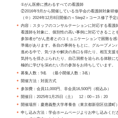
①がん医療に携わるすべての看護師
②2016年9月から開催している当学会の看護師対象研修コ
（※）2024年12月8日開催の＜Step2＞コース修了予
内容：スタッフのコンサルテーションに対応する看護
看護師を対象に、個別性の高い事例に対応できること
参加者が“がん患者とのコミュニケーションで困難を感
準備があります。各自の事例をもとに、グループメン
進める中で、気づきや解決の糸口を得たり、相互支援を図
気持ちを揺さぶられたり、自己洞察を迫られる体験に
極的に学びを深めたい方の参加をお待ちしています。
募集人数：9名 （最小開催人数：3名）
開催方法：対面方式
参加費：会員11,000円、非会員16,500円（税込み）
開催日：2025年1月25日（土） 12：00～15：20
開催場所：慶應義塾大学孝養舎（東京都新宿区信濃町
申し込み方法：学会ホームページよりお申し込みくだ