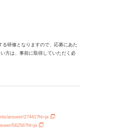
用する研修となりますので、応募にあた
ちでない方は、事前に取得していただく必
】
unts/answer/27441?hl=ja
answer/56256?hl=ja