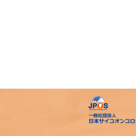
日本死の臨床研究会ポストカン
ファレンスレンスワークショッ
プ開催のお知らせ
「第6回 高齢がん患者の意思決
定支援に関する研修会」開催の
ご案内
せん妄ガイドラインが3年ぶり
に改訂されます
海外文献Up Dateを掲載しまし
た
日本乳癌学会「乳がんチーム医
療看護師制度スタンダードレベ
ル研修e-learning」のご案内