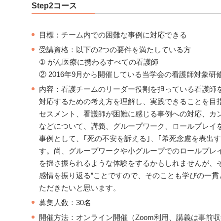
Step2コース
目標：チーム内での困難な事例に対応できる
受講資格：以下の2つの要件を満たしている方
① がん医療に携わるすべての看護師
② 2016年9月から開催している当学会の看護師対象研修
内容：看護チームのリーダー役割を担っている看護師
対応するための考え方を理解し、実践できることを目
セスメント、看護師が困難に感じる事例への対応、カ
などについて、講義、グループワーク、ロールプレイ
事例として、｢死の不安を訴える｣、｢希死念慮を表出す
す。尚、グループワークや小グループでのロールプレ
を揺さ振られるような体験をするかもしれませんが、それ
感情を振り返る”ことですので、そのことも学びの一
ただきたいと思います。
募集人数：30名
開催方法：オンライン開催（Zoom利用、講義は事前