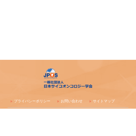
令和7年度 日本がん相談研究会 第1回研修会 開催のご案内
「がん等の診療に携わる医師等に対する緩和ケア研修会の
開催指針」の一部改正について
「がん薬物療法に伴う副作用の軽減・防止のための支持療
法、緩和治療に関わる研究、活動を行っている法人（学
会）等に対する助成」公募開始のご案内
アピアランス＜問題＞への心理社会的支援のための研修会
（2025年度）
【日本緩和医療学会】第40回教育セミナー開催のご案内
プライバシーポリシー
お問い合わせ
サイトマップ
日本サイコオンコロジー学会 精神腫瘍医コース開催のご
〒100-0003 東京都千代田区一ツ橋1-1-1 パレスサイドビル 株式会社
案内
毎日学術フォーラム
一般社団法人 日本サイコオンコロジー学会事務局
「2025年度日本認知症の人の緩和ケア学会教育セミナー」
maf-jpos-info@mynavi.jp