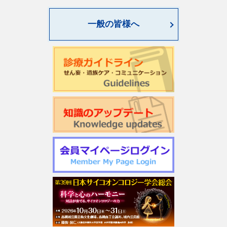
World Psycho-oncology Day特別企画セミナーのご案内
一般の皆様へ
第4回緩和臨床研究ワークショップのご案内
日本サイコオンコロジー学会「がん領域における認知行動
療法：基本スキル演習」研修会のご案内
2026年度学会開催CSTについて更新しました
第22回日本仏教看護・ビハーラ学会開催のお知らせ
第1回サイコオンコロジー×漢方 Webセミナー2026のご案内
令和7年度 日本がん相談研究会 第2回研修会開催のお知ら
せ
週刊現代(3月2日号)精神腫瘍科特集記事について
「第5回せん妄対応プログラム研修会」開催について