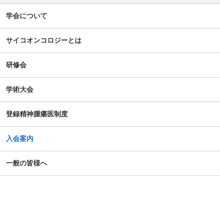
【新旧対照表訂正】「がん等の診療に携わる医師等に対す
学会について
る緩和ケア研修会の開催指針」の一部改正について
サイコオンコロジーとは
谷向仁先生 ケモブレインに関するインタビュー記事公開に
ついて
研修会
公開シンポジウム「がん患者の自殺対策」-研究成果の普及
学術大会
のための公開シンポジウム-開催のお知らせ
登録精神腫瘍医制度
がん患者の抱えるアピアランス問題への心理社会的支援の
ための研修会（2025年度）
入会案内
第14回日本がん相談研究会年次大会・プレセミナー
一般の皆様へ
第39回大会 演題カテゴリー速報のお知らせ（重要）
令和７年度札幌市がん患者支援医療従事者等向け研修会
第4回AYA研究・活動助成及び奨励賞 募集のご案内