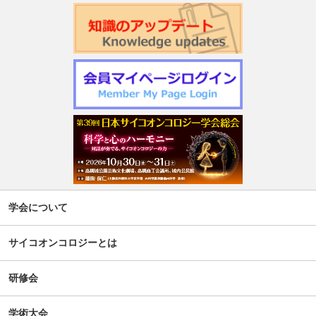
第22回日本仏教看護・ビハーラ学会開催のお知らせ
第1回サイコオンコロジー×漢方 Webセミナー2026のご案内
令和7年度 日本がん相談研究会 第2回研修会開催のお知ら
せ
週刊現代(3月2日号)精神腫瘍科特集記事について
「第5回せん妄対応プログラム研修会」開催について
【新旧対照表訂正】「がん等の診療に携わる医師等に対す
学会について
る緩和ケア研修会の開催指針」の一部改正について
サイコオンコロジーとは
谷向仁先生 ケモブレインに関するインタビュー記事公開に
ついて
研修会
公開シンポジウム「がん患者の自殺対策」-研究成果の普及
学術大会