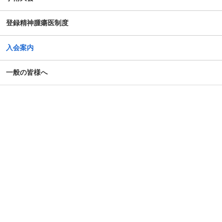
のための公開シンポジウム-開催のお知らせ
登録精神腫瘍医制度
がん患者の抱えるアピアランス問題への心理社会的支援の
ための研修会（2025年度）
入会案内
第14回日本がん相談研究会年次大会・プレセミナー
一般の皆様へ
第39回大会 演題カテゴリー速報のお知らせ（重要）
令和７年度札幌市がん患者支援医療従事者等向け研修会
第4回AYA研究・活動助成及び奨励賞 募集のご案内
令和7年度 日本がん相談研究会 第1回研修会 開催のご案内
「がん等の診療に携わる医師等に対する緩和ケア研修会の
開催指針」の一部改正について
「がん薬物療法に伴う副作用の軽減・防止のための支持療
法、緩和治療に関わる研究、活動を行っている法人（学