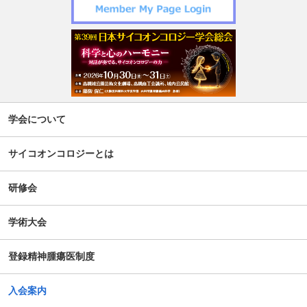
令和7年度 日本がん相談研究会 第2回研修会開催のお知ら
せ
週刊現代(3月2日号)精神腫瘍科特集記事について
「第5回せん妄対応プログラム研修会」開催について
【新旧対照表訂正】「がん等の診療に携わる医師等に対す
学会について
る緩和ケア研修会の開催指針」の一部改正について
サイコオンコロジーとは
谷向仁先生 ケモブレインに関するインタビュー記事公開に
ついて
研修会
公開シンポジウム「がん患者の自殺対策」-研究成果の普及
学術大会
のための公開シンポジウム-開催のお知らせ
登録精神腫瘍医制度
がん患者の抱えるアピアランス問題への心理社会的支援の
ための研修会（2025年度）
入会案内