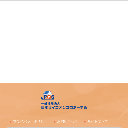
令和７年度札幌市がん患者支援医療従事者等向け研修会
第4回AYA研究・活動助成及び奨励賞 募集のご案内
令和7年度 日本がん相談研究会 第1回研修会 開催のご案内
「がん等の診療に携わる医師等に対する緩和ケア研修会の
開催指針」の一部改正について
「がん薬物療法に伴う副作用の軽減・防止のための支持療
法、緩和治療に関わる研究、活動を行っている法人（学
会）等に対する助成」公募開始のご案内
アピアランス＜問題＞への心理社会的支援のための研修会
（2025年度）
【日本緩和医療学会】第40回教育セミナー開催のご案内
プライバシーポリシー
お問い合わせ
サイトマップ