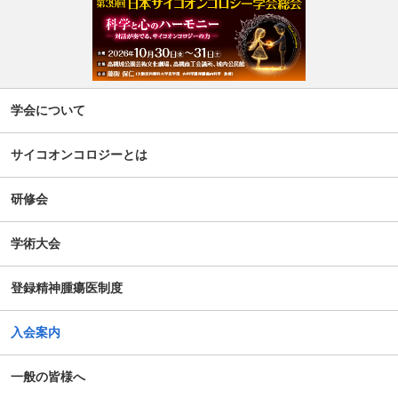
週刊現代(3月2日号)精神腫瘍科特集記事について
「第5回せん妄対応プログラム研修会」開催について
【新旧対照表訂正】「がん等の診療に携わる医師等に対す
学会について
る緩和ケア研修会の開催指針」の一部改正について
サイコオンコロジーとは
谷向仁先生 ケモブレインに関するインタビュー記事公開に
ついて
研修会
公開シンポジウム「がん患者の自殺対策」-研究成果の普及
学術大会
のための公開シンポジウム-開催のお知らせ
登録精神腫瘍医制度
がん患者の抱えるアピアランス問題への心理社会的支援の
ための研修会（2025年度）
入会案内
第14回日本がん相談研究会年次大会・プレセミナー
一般の皆様へ
第39回大会 演題カテゴリー速報のお知らせ（重要）