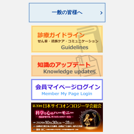
World Psycho-oncology Day特別企画セミナーのご案内
一般の皆様へ
第4回緩和臨床研究ワークショップのご案内
日本サイコオンコロジー学会「がん領域における認知行動
療法：基本スキル演習」研修会のご案内
2026年度学会開催CSTについて更新しました
第22回日本仏教看護・ビハーラ学会開催のお知らせ
第1回サイコオンコロジー×漢方 Webセミナー2026のご案内
令和7年度 日本がん相談研究会 第2回研修会開催のお知ら
せ
週刊現代(3月2日号)精神腫瘍科特集記事について
「第5回せん妄対応プログラム研修会」開催について