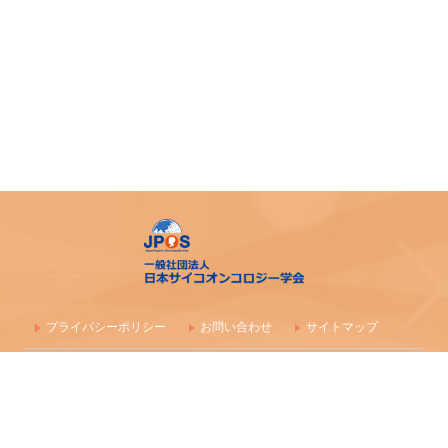
令和7年度 日本がん相談研究会 第1回研修会 開催のご案内
「がん等の診療に携わる医師等に対する緩和ケア研修会の
開催指針」の一部改正について
「がん薬物療法に伴う副作用の軽減・防止のための支持療
法、緩和治療に関わる研究、活動を行っている法人（学
会）等に対する助成」公募開始のご案内
アピアランス＜問題＞への心理社会的支援のための研修会
（2025年度）
【日本緩和医療学会】第40回教育セミナー開催のご案内
プライバシーポリシー
お問い合わせ
サイトマップ
日本サイコオンコロジー学会 精神腫瘍医コース開催のご
〒100-0003 東京都千代田区一ツ橋1-1-1 パレスサイドビル 株式会社
案内
毎日学術フォーラム
一般社団法人 日本サイコオンコロジー学会事務局
「2025年度日本認知症の人の緩和ケア学会教育セミナー」
maf-jpos-info@mynavi.jp