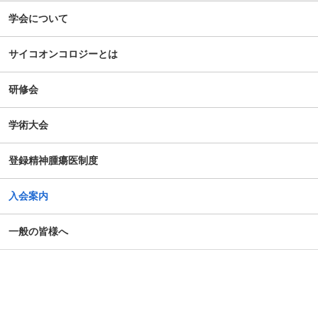
【新旧対照表訂正】「がん等の診療に携わる医師等に対す
学会について
る緩和ケア研修会の開催指針」の一部改正について
サイコオンコロジーとは
谷向仁先生 ケモブレインに関するインタビュー記事公開に
ついて
研修会
公開シンポジウム「がん患者の自殺対策」-研究成果の普及
学術大会
のための公開シンポジウム-開催のお知らせ
登録精神腫瘍医制度
がん患者の抱えるアピアランス問題への心理社会的支援の
ための研修会（2025年度）
入会案内
第14回日本がん相談研究会年次大会・プレセミナー
一般の皆様へ
第39回大会 演題カテゴリー速報のお知らせ（重要）
令和７年度札幌市がん患者支援医療従事者等向け研修会
第4回AYA研究・活動助成及び奨励賞 募集のご案内