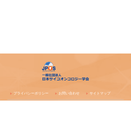
令和7年度 日本がん相談研究会 第1回研修会 開催のご案内
「がん等の診療に携わる医師等に対する緩和ケア研修会の
開催指針」の一部改正について
「がん薬物療法に伴う副作用の軽減・防止のための支持療
法、緩和治療に関わる研究、活動を行っている法人（学
会）等に対する助成」公募開始のご案内
アピアランス＜問題＞への心理社会的支援のための研修会
（2025年度）
【日本緩和医療学会】第40回教育セミナー開催のご案内
プライバシーポリシー
お問い合わせ
サイトマップ
日本サイコオンコロジー学会 精神腫瘍医コース開催のご
〒100-0003 東京都千代田区一ツ橋1-1-1 パレスサイドビル 株式会社
案内
毎日学術フォーラム
一般社団法人 日本サイコオンコロジー学会事務局
「2025年度日本認知症の人の緩和ケア学会教育セミナー」
maf-jpos-info@mynavi.jp
開催について