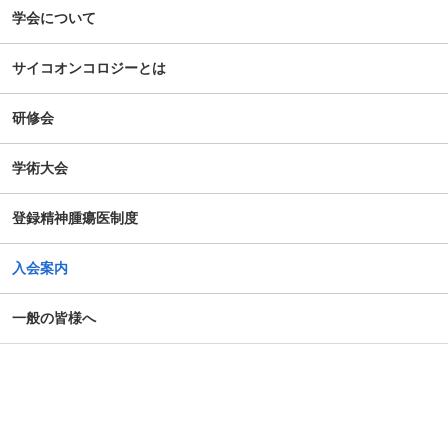
【新旧対照表訂正】「がん等の診療に携わる医師等に対す
学会について
る緩和ケア研修会の開催指針」の一部改正について
サイコオンコロジーとは
谷向仁先生 ケモブレインに関するインタビュー記事公開に
ついて
研修会
公開シンポジウム「がん患者の自殺対策」-研究成果の普及
学術大会
のための公開シンポジウム-開催のお知らせ
登録精神腫瘍医制度
がん患者の抱えるアピアランス問題への心理社会的支援の
ための研修会（2025年度）
入会案内
第14回日本がん相談研究会年次大会・プレセミナー
一般の皆様へ
第39回大会 演題カテゴリー速報のお知らせ（重要）
令和７年度札幌市がん患者支援医療従事者等向け研修会
第4回AYA研究・活動助成及び奨励賞 募集のご案内