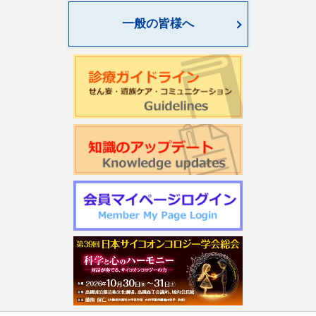
一般の皆様へ
第4回緩和臨床研究ワークショップのご案内
日本サイコオンコロジー学会「がん領域における認知行動
療法：基本スキル演習」研修会のご案内
2026年度学会開催CSTについて更新しました
第22回日本仏教看護・ビハーラ学会開催のお知らせ
第1回サイコオンコロジー×漢方 Webセミナー2026のご案内
令和7年度 日本がん相談研究会 第2回研修会開催のお知ら
せ
週刊現代(3月2日号)精神腫瘍科特集記事について
「第5回せん妄対応プログラム研修会」開催について