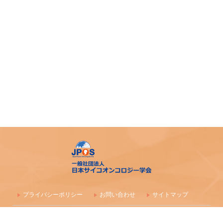
令和７年度札幌市がん患者支援医療従事者等向け研修会
第4回AYA研究・活動助成及び奨励賞 募集のご案内
令和7年度 日本がん相談研究会 第1回研修会 開催のご案内
「がん等の診療に携わる医師等に対する緩和ケア研修会の
開催指針」の一部改正について
「がん薬物療法に伴う副作用の軽減・防止のための支持療
法、緩和治療に関わる研究、活動を行っている法人（学
会）等に対する助成」公募開始のご案内
アピアランス＜問題＞への心理社会的支援のための研修会
（2025年度）
【日本緩和医療学会】第40回教育セミナー開催のご案内
プライバシーポリシー
お問い合わせ
サイトマップ
日本サイコオンコロジー学会 精神腫瘍医コース開催のご
〒100-0003 東京都千代田区一ツ橋1-1-1 パレスサイドビル 株式会社