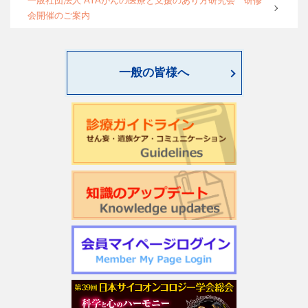
一般社団法人 AYAがんの医療と支援のあり方研究会 研修
会開催のご案内
World Psycho-oncology Day特別企画セミナーのご案内
一般の皆様へ
第4回緩和臨床研究ワークショップのご案内
日本サイコオンコロジー学会「がん領域における認知行動
療法：基本スキル演習」研修会のご案内
2026年度学会開催CSTについて更新しました
第22回日本仏教看護・ビハーラ学会開催のお知らせ
第1回サイコオンコロジー×漢方 Webセミナー2026のご案内
令和7年度 日本がん相談研究会 第2回研修会開催のお知ら
せ
週刊現代(3月2日号)精神腫瘍科特集記事について