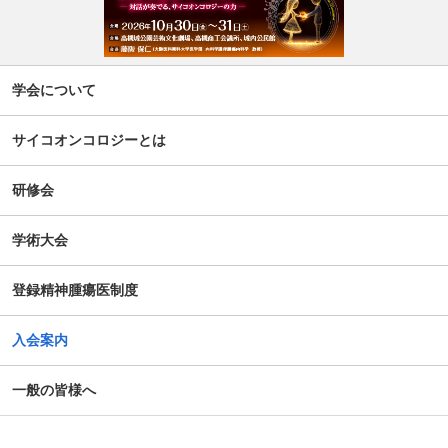
「第5回せん妄対応プログラム研修会」開催について
【新旧対照表訂正】「がん等の診療に携わる医師等に対す
学会について
る緩和ケア研修会の開催指針」の一部改正について
サイコオンコロジーとは
谷向仁先生 ケモブレインに関するインタビュー記事公開に
ついて
研修会
公開シンポジウム「がん患者の自殺対策」-研究成果の普及
学術大会
のための公開シンポジウム-開催のお知らせ
登録精神腫瘍医制度
がん患者の抱えるアピアランス問題への心理社会的支援の
ための研修会（2025年度）
入会案内
第14回日本がん相談研究会年次大会・プレセミナー
一般の皆様へ
第39回大会 演題カテゴリー速報のお知らせ（重要）