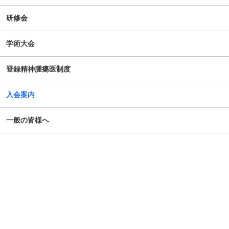
谷向仁先生 ケモブレインに関するインタビュー記事公開に
ついて
研修会
公開シンポジウム「がん患者の自殺対策」-研究成果の普及
学術大会
のための公開シンポジウム-開催のお知らせ
登録精神腫瘍医制度
がん患者の抱えるアピアランス問題への心理社会的支援の
ための研修会（2025年度）
入会案内
第14回日本がん相談研究会年次大会・プレセミナー
一般の皆様へ
第39回大会 演題カテゴリー速報のお知らせ（重要）
令和７年度札幌市がん患者支援医療従事者等向け研修会
第4回AYA研究・活動助成及び奨励賞 募集のご案内
令和7年度 日本がん相談研究会 第1回研修会 開催のご案内
「がん等の診療に携わる医師等に対する緩和ケア研修会の