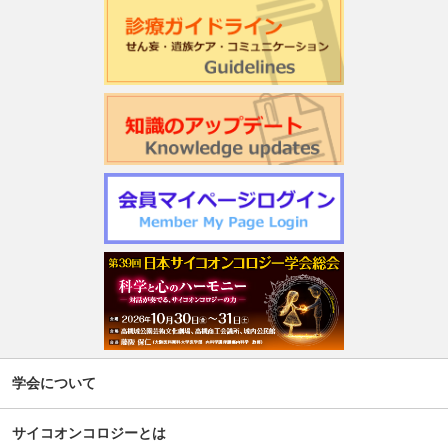
日本サイコオンコロジー学会「がん領域における認知行動
療法：基本スキル演習」研修会のご案内
2026年度学会開催CSTについて更新しました
第22回日本仏教看護・ビハーラ学会開催のお知らせ
第1回サイコオンコロジー×漢方 Webセミナー2026のご案内
令和7年度 日本がん相談研究会 第2回研修会開催のお知ら
せ
週刊現代(3月2日号)精神腫瘍科特集記事について
「第5回せん妄対応プログラム研修会」開催について
【新旧対照表訂正】「がん等の診療に携わる医師等に対す
学会について
る緩和ケア研修会の開催指針」の一部改正について
サイコオンコロジーとは