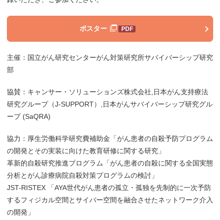
ポスター
主催：国⽴がん研究センターがん対策研究所サバイバーシップ研究
部
協賛：キャンサー・ソリューションズ株式会社,日本がん支持療法
研究グループ（J-SUPPORT）,⽇本がんサバイバーシップ研究グル
ープ (SaQRA)
協⼒：厚⽣労働科学研究費補助⾦「がん患者の⾃殺予防プログラム
の開発とその実装に向けた教育研修に関する研究」
⾰新的⾃殺研究推進プログラム「がん患者の⾃殺に関する全国実態
分析とがん診療病院⾃殺対策プログラムの検討」
JST-RISTEX 「AYA世代がん患者の孤⽴・孤独を先制的に⼀次予防
するフィジカル空間とサイバー空間を融合させたネットワーク介⼊
の開発」