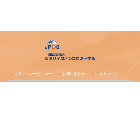
開催指針」の一部改正について
「がん薬物療法に伴う副作用の軽減・防止のための支持療
法、緩和治療に関わる研究、活動を行っている法人（学
会）等に対する助成」公募開始のご案内
アピアランス＜問題＞への心理社会的支援のための研修会
（2025年度）
【日本緩和医療学会】第40回教育セミナー開催のご案内
プライバシーポリシー
お問い合わせ
サイトマップ
日本サイコオンコロジー学会 精神腫瘍医コース開催のご
〒100-0003 東京都千代田区一ツ橋1-1-1 パレスサイドビル 株式会社
案内
毎日学術フォーラム
一般社団法人 日本サイコオンコロジー学会事務局
「2025年度日本認知症の人の緩和ケア学会教育セミナー」
maf-jpos-info@mynavi.jp
開催について
情報の確認漏れ防止のため、お問い合わせはメールにて受付しており
ます
進行がんの親と子ども支援を学ぶ実践ワークショップのご
案内
Copyright (C) 2016-2026 日本サイコオンコロジー学会 All Rights Reserved.