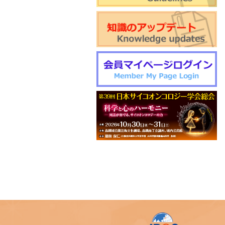
催のご案内
World Psycho-oncology Day特
別企画セミナーのご案内
第4回緩和臨床研究ワークショ
ップのご案内
日本サイコオンコロジー学会
「がん領域における認知行動療
法：基本スキル演習」研修会の
ご案内
2026年度学会開催CSTについ
て更新しました
第22回日本仏教看護・ビハーラ
学会開催のお知らせ