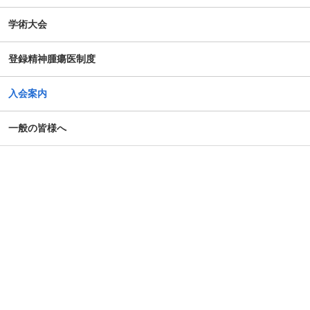
公開シンポジウム「がん患者の自殺対策」-研究成果の普及
学術大会
のための公開シンポジウム-開催のお知らせ
登録精神腫瘍医制度
がん患者の抱えるアピアランス問題への心理社会的支援の
ための研修会（2025年度）
入会案内
第14回日本がん相談研究会年次大会・プレセミナー
一般の皆様へ
第39回大会 演題カテゴリー速報のお知らせ（重要）
令和７年度札幌市がん患者支援医療従事者等向け研修会
第4回AYA研究・活動助成及び奨励賞 募集のご案内
令和7年度 日本がん相談研究会 第1回研修会 開催のご案内
「がん等の診療に携わる医師等に対する緩和ケア研修会の
開催指針」の一部改正について