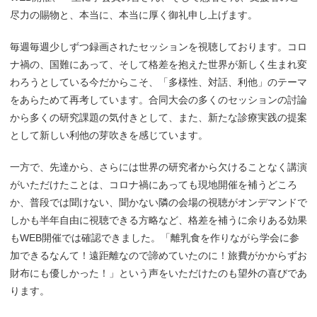
尽力の賜物と、本当に、本当に厚く御礼申し上げます。
毎週毎週少しずつ録画されたセッションを視聴しております。コロ
ナ禍の、国難にあって、そして格差を抱えた世界が新しく生まれ変
わろうとしている今だからこそ、「多様性、対話、利他」のテーマ
をあらためて再考しています。合同大会の多くのセッションの討論
から多くの研究課題の気付きとして、また、新たな診療実践の提案
として新しい利他の芽吹きを感じています。
一方で、先達から、さらには世界の研究者から欠けることなく講演
がいただけたことは、コロナ禍にあっても現地開催を補うどころ
か、普段では聞けない、聞かない隣の会場の視聴がオンデマンドで
しかも半年自由に視聴できる方略など、格差を補うに余りある効果
もWEB開催では確認できました。「離乳食を作りながら学会に参
加できるなんて！遠距離なので諦めていたのに！旅費がかからずお
財布にも優しかった！」という声をいただけたのも望外の喜びであ
ります。