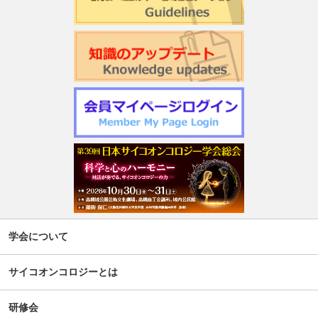
2026年度学会開催CSTについて更新しました
第22回日本仏教看護・ビハーラ学会開催のお知らせ
第1回サイコオンコロジー×漢方 Webセミナー2026のご案内
令和7年度 日本がん相談研究会 第2回研修会開催のお知ら
せ
週刊現代(3月2日号)精神腫瘍科特集記事について
「第5回せん妄対応プログラム研修会」開催について
【新旧対照表訂正】「がん等の診療に携わる医師等に対す
学会について
る緩和ケア研修会の開催指針」の一部改正について
サイコオンコロジーとは
谷向仁先生 ケモブレインに関するインタビュー記事公開に
ついて
研修会