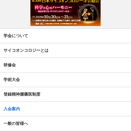
週刊現代(3月2日号)精神腫瘍科特集記事について
「第5回せん妄対応プログラム研修会」開催について
【新旧対照表訂正】「がん等の診療に携わる医師等に対す
学会について
る緩和ケア研修会の開催指針」の一部改正について
サイコオンコロジーとは
谷向仁先生 ケモブレインに関するインタビュー記事公開に
ついて
研修会
公開シンポジウム「がん患者の自殺対策」-研究成果の普及
学術大会
のための公開シンポジウム-開催のお知らせ
登録精神腫瘍医制度
がん患者の抱えるアピアランス問題への心理社会的支援の
ための研修会（2025年度）
入会案内
第14回日本がん相談研究会年次大会・プレセミナー
一般の皆様へ
第39回大会 演題カテゴリー速報のお知らせ（重要）