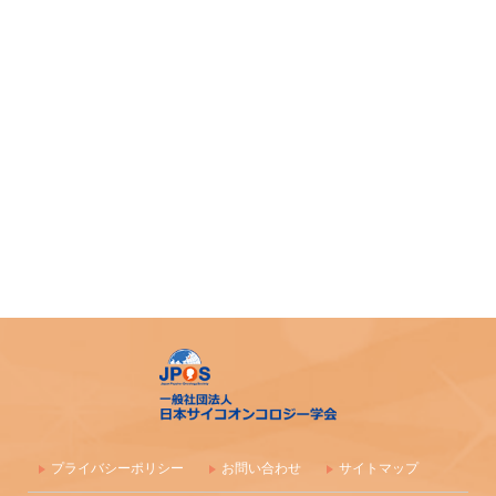
令和７年度札幌市がん患者支援医療従事者等向け研修会
第4回AYA研究・活動助成及び奨励賞 募集のご案内
令和7年度 日本がん相談研究会 第1回研修会 開催のご案内
「がん等の診療に携わる医師等に対する緩和ケア研修会の
開催指針」の一部改正について
「がん薬物療法に伴う副作用の軽減・防止のための支持療
法、緩和治療に関わる研究、活動を行っている法人（学
会）等に対する助成」公募開始のご案内
アピアランス＜問題＞への心理社会的支援のための研修会
（2025年度）
【日本緩和医療学会】第40回教育セミナー開催のご案内
プライバシーポリシー
お問い合わせ
サイトマップ