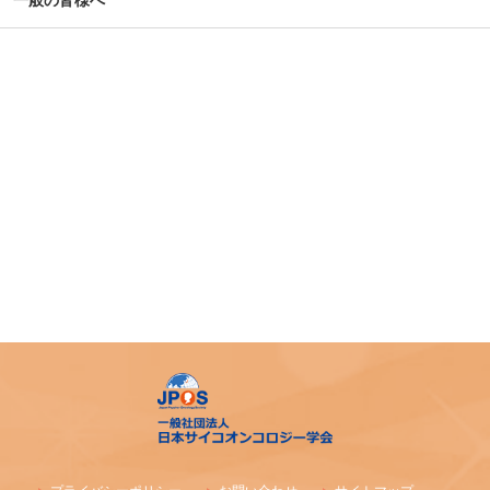
第39回大会 演題カテゴリー速報のお知らせ（重要）
令和７年度札幌市がん患者支援医療従事者等向け研修会
第4回AYA研究・活動助成及び奨励賞 募集のご案内
令和7年度 日本がん相談研究会 第1回研修会 開催のご案内
「がん等の診療に携わる医師等に対する緩和ケア研修会の
開催指針」の一部改正について
「がん薬物療法に伴う副作用の軽減・防止のための支持療
法、緩和治療に関わる研究、活動を行っている法人（学
会）等に対する助成」公募開始のご案内
アピアランス＜問題＞への心理社会的支援のための研修会
（2025年度）
【日本緩和医療学会】第40回教育セミナー開催のご案内