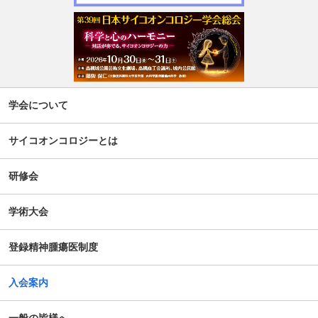
せ
週刊現代(3月2日号)精神腫瘍科特集記事について
「第5回せん妄対応プログラム研修会」開催について
【新旧対照表訂正】「がん等の診療に携わる医師等に対す
学会について
る緩和ケア研修会の開催指針」の一部改正について
サイコオンコロジーとは
谷向仁先生 ケモブレインに関するインタビュー記事公開に
ついて
研修会
公開シンポジウム「がん患者の自殺対策」-研究成果の普及
学術大会
のための公開シンポジウム-開催のお知らせ
登録精神腫瘍医制度
がん患者の抱えるアピアランス問題への心理社会的支援の
ための研修会（2025年度）
入会案内
第14回日本がん相談研究会年次大会・プレセミナー
一般の皆様へ