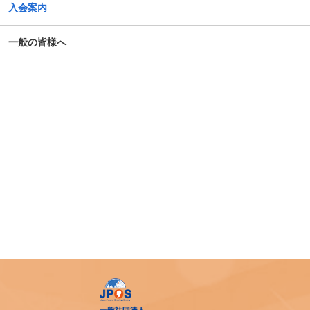
入会案内
第14回日本がん相談研究会年次大会・プレセミナー
一般の皆様へ
第39回大会 演題カテゴリー速報のお知らせ（重要）
令和７年度札幌市がん患者支援医療従事者等向け研修会
第4回AYA研究・活動助成及び奨励賞 募集のご案内
令和7年度 日本がん相談研究会 第1回研修会 開催のご案内
「がん等の診療に携わる医師等に対する緩和ケア研修会の
開催指針」の一部改正について
「がん薬物療法に伴う副作用の軽減・防止のための支持療
法、緩和治療に関わる研究、活動を行っている法人（学
会）等に対する助成」公募開始のご案内
アピアランス＜問題＞への心理社会的支援のための研修会