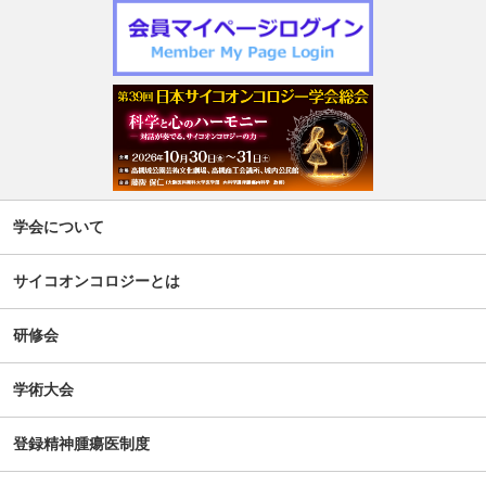
令和7年度 日本がん相談研究会 第2回研修会開催のお知ら
せ
週刊現代(3月2日号)精神腫瘍科特集記事について
「第5回せん妄対応プログラム研修会」開催について
【新旧対照表訂正】「がん等の診療に携わる医師等に対す
学会について
る緩和ケア研修会の開催指針」の一部改正について
サイコオンコロジーとは
谷向仁先生 ケモブレインに関するインタビュー記事公開に
ついて
研修会
公開シンポジウム「がん患者の自殺対策」-研究成果の普及
学術大会
のための公開シンポジウム-開催のお知らせ
登録精神腫瘍医制度
がん患者の抱えるアピアランス問題への心理社会的支援の
ための研修会（2025年度）