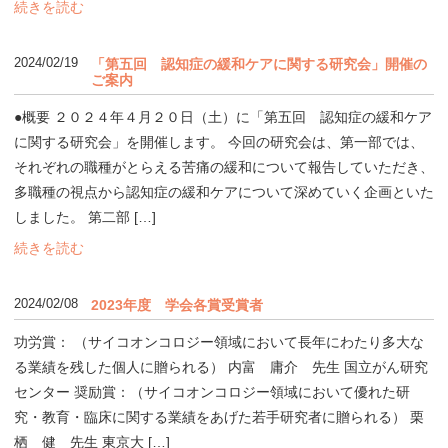
続きを読む
2024/02/19
「第五回 認知症の緩和ケアに関する研究会」開催の
ご案内
●概要 ２０２４年４月２０日（土）に「第五回 認知症の緩和ケア
に関する研究会」を開催します。 今回の研究会は、第一部では、
それぞれの職種がとらえる苦痛の緩和について報告していただき、
多職種の視点から認知症の緩和ケアについて深めていく企画といた
しました。 第二部 […]
続きを読む
2024/02/08
2023年度 学会各賞受賞者
功労賞： （サイコオンコロジー領域において長年にわたり多大な
る業績を残した個人に贈られる） 内富 庸介 先生 国立がん研究
センター 奨励賞：（サイコオンコロジー領域において優れた研
究・教育・臨床に関する業績をあげた若手研究者に贈られる） 栗
栖 健 先生 東京大 […]