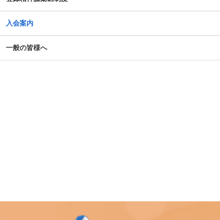
がん患者の抱えるアピアランス問題への心理社会的支援の
ための研修会（2025年度）
入会案内
第14回日本がん相談研究会年次大会・プレセミナー
一般の皆様へ
第39回大会 演題カテゴリー速報のお知らせ（重要）
令和７年度札幌市がん患者支援医療従事者等向け研修会
第4回AYA研究・活動助成及び奨励賞 募集のご案内
令和7年度 日本がん相談研究会 第1回研修会 開催のご案内
「がん等の診療に携わる医師等に対する緩和ケア研修会の
開催指針」の一部改正について
「がん薬物療法に伴う副作用の軽減・防止のための支持療
法、緩和治療に関わる研究、活動を行っている法人（学
会）等に対する助成」公募開始のご案内