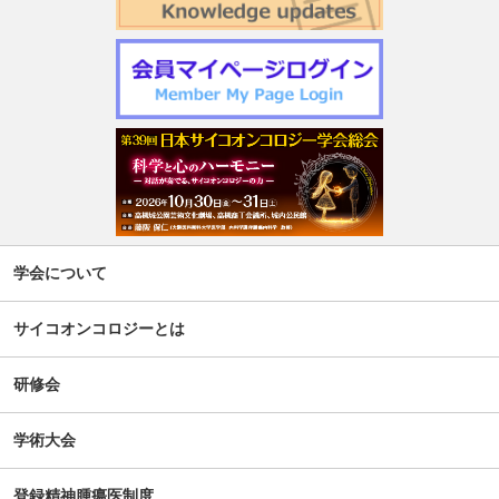
第1回サイコオンコロジー×漢方 Webセミナー2026のご案内
令和7年度 日本がん相談研究会 第2回研修会開催のお知ら
せ
週刊現代(3月2日号)精神腫瘍科特集記事について
「第5回せん妄対応プログラム研修会」開催について
【新旧対照表訂正】「がん等の診療に携わる医師等に対す
学会について
る緩和ケア研修会の開催指針」の一部改正について
サイコオンコロジーとは
谷向仁先生 ケモブレインに関するインタビュー記事公開に
ついて
研修会
公開シンポジウム「がん患者の自殺対策」-研究成果の普及
学術大会
のための公開シンポジウム-開催のお知らせ
登録精神腫瘍医制度