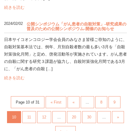
続きを読む
2024/02/02
公開シンポジウム「がん患者の自殺対策」-研究成果の
普及のための公開シンポジウム-開催のお知らせ
日本サイコオンコロジー学会会員のみなさま皆様ご存知のように、
自殺対策基本法では、例年、月別自殺者数の最も多い3月を「自殺
対策強化月間」と定め、啓発活動等が実施されています。がん患者
の自殺に関する研究３課題が協力し、自殺対策強化月間である3月
に、「がん患者の自殺 […]
続きを読む
Page 10 of 31
« First
«
...
8
9
10
11
12
...
20
30
...
»