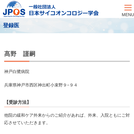
MENU
登録医
髙野 謹嗣
神戸白鷺病院
兵庫県神戸市西区神出町小束野９−９４
【受診方法】
他院の緩和ケア外来からのご紹介があれば、外来、入院ともにご対
応させていただきます。