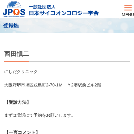
MENU
登録医
西田愼二
にしだクリニック
大阪府堺市堺区戎島町2-70-1Ｍ・Ｙ2堺駅前ビル2階
【受診方法】
まずは電話にて予約をお願いします。
【一言コメント】