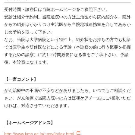
受付時間・診療日は当院ホームページをご参照下さい。
受診は紹介予約制。当院通院中の方は主治医から院内紹介を、院外
からの紹介はかかりつけ主治医から当院地域連携室を介してあらか
じめ予約を取って下さい。
なお、当院は大学病院という特性上、紹介状をお持ちの方でも初診
では医学生や研修医などによる予診（本診察の前に行う概要を把握
するための診察）に約1-2時間必要になる事をご了承下さい。予診
後、本診察になります。
【一言コメント】
がん治療中の不眠や不安などがありましたら、いつでもご相談くだ
さい。がん治療で当院入院中の方は緩和ケアチームにご相談いただ
ければ、対応させていただきます。
【ホームページアドレス】
http://www.kms.ac.jp/~psy/index.html